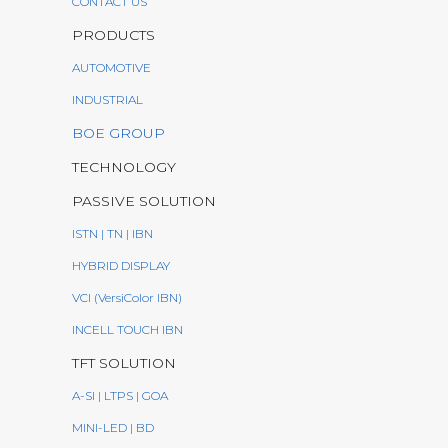
CONTACT US
PRODUCTS
AUTOMOTIVE
INDUSTRIAL
BOE GROUP
TECHNOLOGY
PASSIVE SOLUTION
ISTN | TN | IBN
HYBRID DISPLAY
VCI (VersiColor IBN)
INCELL TOUCH IBN
TFT SOLUTION
A-SI | LTPS | GOA
MINI-LED | BD