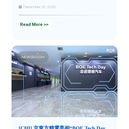
December 29, 2025
Read More >>
NEWSROOM
[CHI] 京東方精電亮相“BOE Tech Day