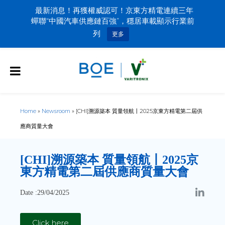
最新消息！再獲權威認可！京東方精電連續三年
蟬聯“中國汽車供應鏈百強”，穩居車載顯示行業前
列
更多
Home
»
Newsroom
»
[CHI]溯源築本 質量領航丨2025京東方精電第二屆供
應商質量大會
[CHI]
溯源築本 質量領航丨2025京
東方精電第二屆供應商質量大會
Date :29/04/2025
Click here