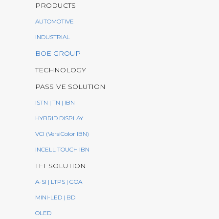
PRODUCTS
AUTOMOTIVE
INDUSTRIAL
BOE GROUP
TECHNOLOGY
PASSIVE SOLUTION
ISTN | TN | IBN
HYBRID DISPLAY
VCI (VersiColor IBN)
INCELL TOUCH IBN
TFT SOLUTION
A-SI | LTPS | GOA
MINI-LED | BD
OLED