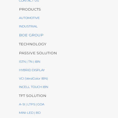
CONTACT US
PRODUCTS
AUTOMOTIVE
INDUSTRIAL
BOE GROUP
TECHNOLOGY
PASSIVE SOLUTION
ISTN | TN | IBN
HYBRID DISPLAY
VCI (VersiColor IBN)
INCELL TOUCH IBN
TFT SOLUTION
A-SI | LTPS | GOA
MINI-LED | BD