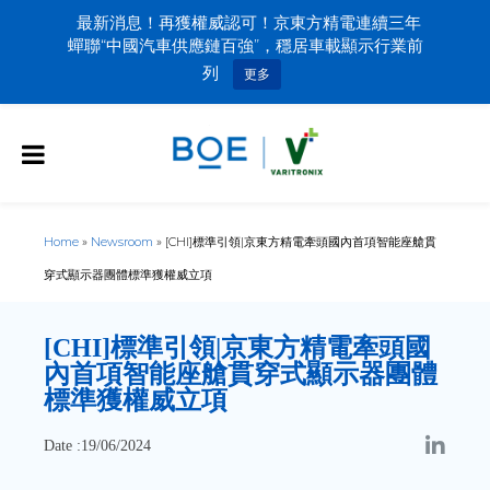
最新消息！再獲權威認可！京東方精電連續三年
蟬聯“中國汽車供應鏈百強”，穩居車載顯示行業前
列
更多
Home
»
Newsroom
»
[CHI]標準引領|京東方精電牽頭國內首項智能座艙貫
穿式顯示器團體標準獲權威立項
[CHI]
標準引領|京東方精電牽頭國
內首項智能座艙貫穿式顯示器團體
標準獲權威立項
Date :19/06/2024