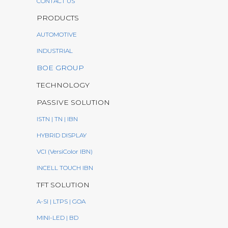
CONTACT US
PRODUCTS
AUTOMOTIVE
INDUSTRIAL
BOE GROUP
TECHNOLOGY
PASSIVE SOLUTION
ISTN | TN | IBN
HYBRID DISPLAY
VCI (VersiColor IBN)
INCELL TOUCH IBN
TFT SOLUTION
A-SI | LTPS | GOA
MINI-LED | BD