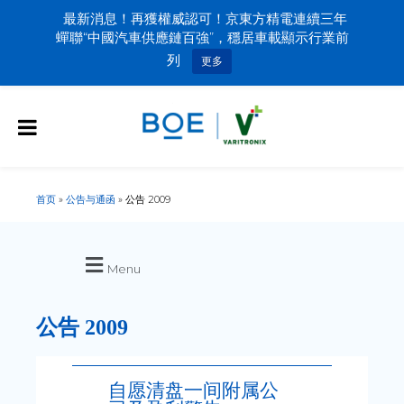
最新消息！再獲權威認可！京東方精電連續三年
蟬聯“中國汽車供應鏈百強”，穩居車載顯示行業前
列
更多
首页
»
公告与通函
»
公告 2009
Menu
公告 2009
自愿清盘一间附属公