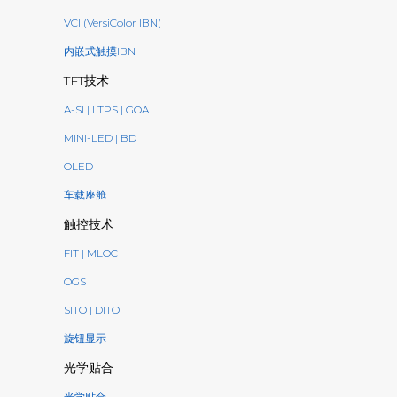
VCI (VersiColor IBN)
内嵌式触摸IBN
TFT技术
A-SI | LTPS | GOA
MINI-LED | BD
OLED
车载座舱
触控技术
FIT | MLOC
OGS
SITO | DITO
旋钮显示
光学贴合
光学贴合