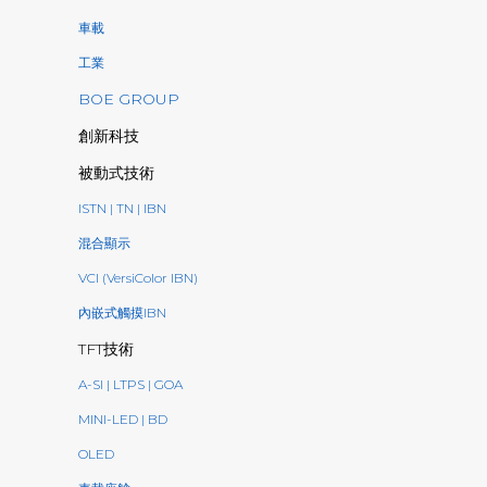
車載
工業
BOE GROUP
創新科技
被動式技術
ISTN | TN | IBN
混合顯示
VCI (VersiColor IBN)
內嵌式觸摸IBN
TFT技術
A-SI | LTPS | GOA
MINI-LED | BD
OLED