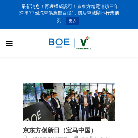
最新消息！再獲權威認可！京東方精電連續三年
蟬聯“中國汽車供應鏈百強”，穩居車載顯示行業前
列
更多
京东方创新日（宝马中国）
Posted by boe admin
On 10月 22, 2020