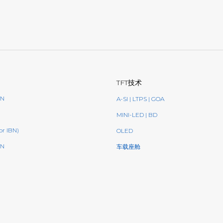
TFT技术
BN
A-SI | LTPS | GOA
MINI-LED | BD
or IBN)
OLED
N
车载座舱