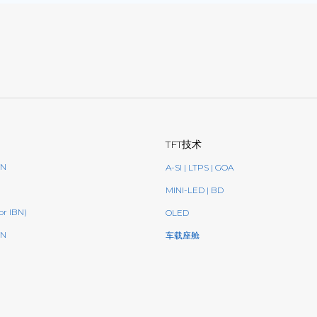
TFT技术
BN
A-SI | LTPS | GOA
MINI-LED | BD
or IBN)
OLED
N
车载座舱