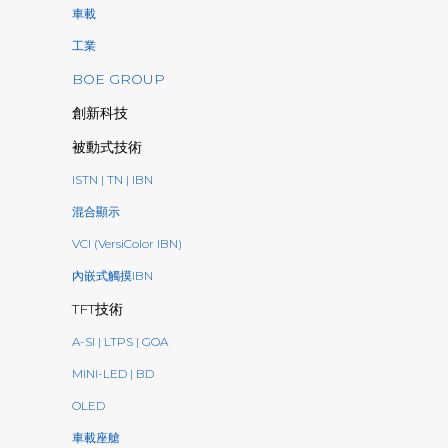
車載
工業
BOE GROUP
創新科技
被動式技術
ISTN | TN | IBN
混合顯示
VCI (VersiColor IBN)
內嵌式觸摸IBN
TFT技術
A-SI | LTPS | GOA
MINI-LED | BD
OLED
車載座艙