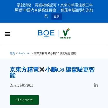
最新消息！再獲權威認可！京東方精電連續三年
蟬聯“中國汽車供應鏈百強”，穩居車載顯示行業前
列
更多
首頁
»
Newsroom
»
京東方精電
小鵬G6 讓駕駛更智能
京東方精電
小鵬G6 讓駕駛更智
能
Date :29/06/2023
Click here