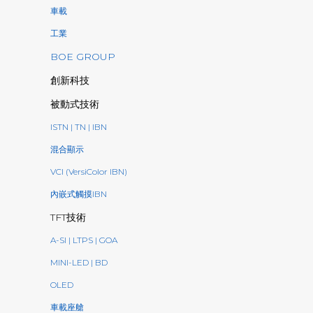
車載
工業
BOE GROUP
創新科技
被動式技術
ISTN | TN | IBN
混合顯示
VCI (VersiColor IBN)
內嵌式觸摸IBN
TFT技術
A-SI | LTPS | GOA
MINI-LED | BD
OLED
車載座艙