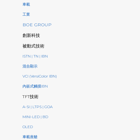
車載
工業
BOE GROUP
創新科技
被動式技術
ISTN | TN | IBN
混合顯示
VCI (VersiColor IBN)
內嵌式觸摸IBN
TFT技術
A-SI | LTPS | GOA
MINI-LED | BD
OLED
車載座艙