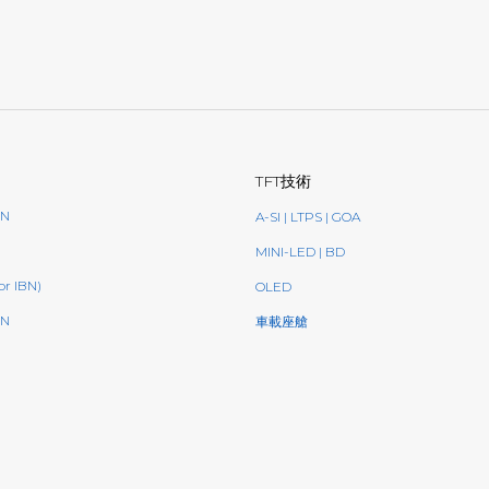
TFT技術
BN
A-SI | LTPS | GOA
MINI-LED | BD
or IBN)
OLED
N
車載座艙