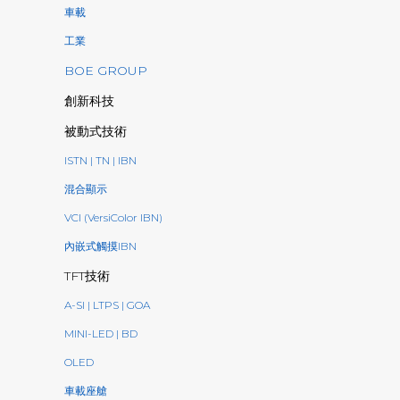
車載
工業
BOE GROUP
創新科技
被動式技術
ISTN | TN | IBN
混合顯示
VCI (VersiColor IBN)
內嵌式觸摸IBN
TFT技術
A-SI | LTPS | GOA
MINI-LED | BD
OLED
車載座艙